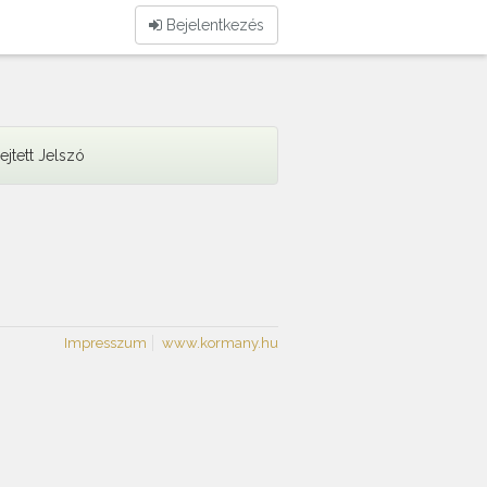
Bejelentkezés
lejtett Jelszó
Impresszum
www.kormany.hu